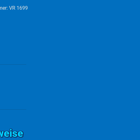
mer: VR 1699
weise