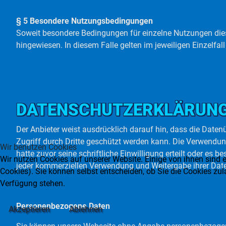
§ 5 Besondere Nutzungsbedingungen
Soweit besondere Bedingungen für einzelne Nutzungen die
hingewiesen. In diesem Falle gelten im jeweiligen Einzelf
DATENSCHUTZERKLÄRUN
Der Anbieter weist ausdrücklich darauf hin, dass die Daten
Zugriff durch Dritte geschützt werden kann. Die Verwendun
Wir benutzen Cookies
hatte zuvor seine schriftliche Einwilligung erteilt oder es
Wir nutzen Cookies auf unserer Website. Einige von ihnen sind e
jeder kommerziellen Verwendung und Weitergabe ihrer Dat
Cookies). Sie können selbst entscheiden, ob Sie die Cookies zul
Verfügung stehen.
Personenbezogene Daten
Akzeptieren
Ablehnen