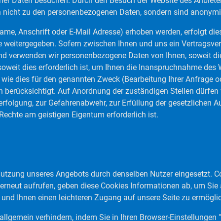
r Daten besuchen. Durch den Besuch der Website des Anbieters
en nicht zu den personenbezogenen Daten, sondern sind anonymi
, Anschrift oder E-Mail Adresse) erhoben werden, erfolgt dies, 
 weitergegeben. Sofern zwischen Ihnen und uns ein Vertragsverhä
 und verwenden wir personenbezogene Daten von Ihnen, soweit die
oweit dies erforderlich ist, um Ihnen die Inanspruchnahme de
e dies für den genannten Zweck (Bearbeitung Ihrer Anfrage oder
 berücksichtigt. Auf Anordnung der zuständigen Stellen dürfen w
fverfolgung, zur Gefahrenabwehr, zur Erfüllung der gesetzliche
echte am geistigen Eigentum erforderlich ist.
ung unseres Angebots durch denselben Nutzer eingesetzt. Cooki
 erneut aufrufen, geben diese Cookies Informationen ab, um Sie
und Ihnen einen leichteren Zugang auf unsere Seite zu ermögli
allgemein verhindern, indem Sie in Ihren Browser-Einstellungen 